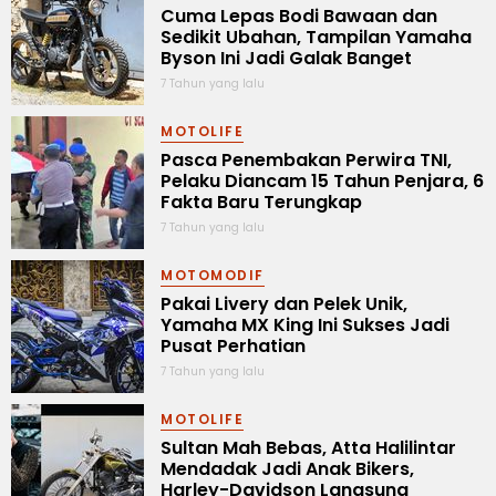
Cuma Lepas Bodi Bawaan dan
Sedikit Ubahan, Tampilan Yamaha
Byson Ini Jadi Galak Banget
7 Tahun yang lalu
MOTOLIFE
Pasca Penembakan Perwira TNI,
Pelaku Diancam 15 Tahun Penjara, 6
Fakta Baru Terungkap
7 Tahun yang lalu
MOTOMODIF
Pakai Livery dan Pelek Unik,
Yamaha MX King Ini Sukses Jadi
Pusat Perhatian
7 Tahun yang lalu
MOTOLIFE
Sultan Mah Bebas, Atta Halilintar
Mendadak Jadi Anak Bikers,
Harley-Davidson Langsung